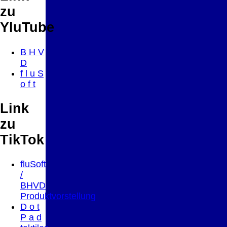
zu
YluTube
B H V
D
f l u S
o f t
Link
zu
TikTok
fluSoft
/
BHVD
Produktvorstellung
D o t
P a d