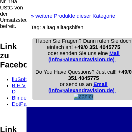
Nr. 19a
Diese Website nutzt Cookies, um bestmögliche
UStG von
Funktionalität bieten zu können.
der
This website uses cookies to provide the best possible
»
weitere Produkte dieser Kategorie
Umsatzsteuer
functionality.
befreit.
Tag:
alltag
alltagshifen
Ok, verstanden
Mehr Infos
Haben Sie Fragen? Dann rufen Sie doch
Link
einfach an!
+49/0 351 4045775
oder senden Sie uns eine
Mail
zu
(info@alexandravision.de)
.
Facebook
Do You Have Questions? Just call!
+49/0
351 4045775
fluSoft
or send us an
Email
B H V
(info@alexandravision.de)
.
D
Blindenbrief
DotPad
Link