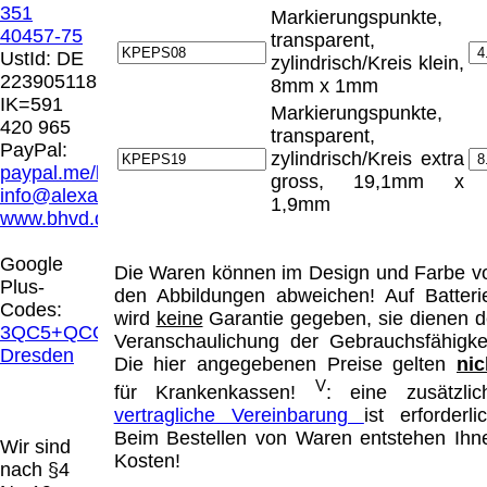
Hamburg entschieden, dass man durch die
351
Markierungspunkte,
Anbringung eines Links, die Inhalte der
40457-75
transparent,
gelinkten Seite ggf. mit zu verantworten hat.
UstId:
DE
zylindrisch/Kreis klein,
Dieses kann nur dadurch verhindert werden,
223905118
8mm x 1mm
dass man sich ausdrücklich von diesen
IK=591
Markierungspunkte,
Inhalten distanziert. Hiermit distanzieren wir
420 965
transparent,
uns ausdrücklich von allen Inhalten, aller
PayPal:
zylindrisch/Kreis extra
gelinkten Seiten auf unserer Homepage und
paypal.me/blindenhilfsmittel
gross, 19,1mm x
machen uns diese Inhalte nicht zu eigen.
info@alexandravision.de
1,9mm
Diese Erklärung gilt für alle auf unserer
www.bhvd.de
Homepage angebrachten Links.
Die Europäische Kommission stellt eine
Google
Die Waren können im Design und Farbe v
Plattform zur Online-Streitbeilegung (OS)
Plus-
den Abbildungen abweichen! Auf Batteri
bereit. Die Plattform finden Sie unter
Codes:
wird
keine
Garantie gegeben, sie dienen d
http://ec.europa.eu/consumers/odr/
Unsere E-
3QC5+QCG
Veranschaulichung der Gebrauchsfähigkei
Mailadresse lautet:
info@alexandravision.de
.
Dresden
Die hier angegebenen Preise gelten
nic
Seitenanfang
Impressum
AGB
Widerruf
V
Datenschutz
Urheberrechte
Kontakt
Links
für Krankenkassen!
: eine zusätzlic
Katalog (PDF)
Sitemap
vertragliche Vereinbarung
ist erforderlic
Beim Bestellen von Waren entstehen Ihn
große Anzeige
Schließen
X
Wir sind
Kosten!
nach §4