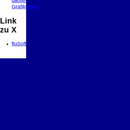
taktiles
Grafiktablet
Link
zu X
fluSoft