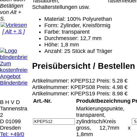
Bei dieser
Tastaturen, Tastenfelder
Betätigen
Versandart
Schalterstellungen usw.
Der Versand erfolgt
von Alt +
erhalten Sie per
als versichertes
S.
Material: 100% Polyurethan
Email z.B. einen
Paket.
Form: Zylinder, Kreisförmig
Lizenzschlüssel
[ Alt + S ]
Farbe: transparent
und die
Selbstabholung
Durchmesser: 12,7 mm
Rechnung /
vom Büro oder
Präqual
Höhe: 1,8 mm
Lieferschein. Sie
von
2026
Anzahl: 25 Stück auf Träger
erhalten also
Ausstellungen:
Wir sin
keinen
0.00 €
[ 7247 ]
Zum
Datenträger
.
Preisübersicht / Bestellen
kostenfreien
Angebot
Die in diesem Dokument genannten
Artikelnummer: KPEPS12 Preis: 5.28 €
Blindenbrief
Warenzeichen sind Eigentum der jeweiligen
Artikelnummer: KPEPS08 Preis: 4.98 €
Firmen. Preisänderungen, Irrtümer und
Artikelnummer: KPEPS19 Preis: 8.98 €
technische Änderungen vorbehalten.
Art.-Nr.
Produktbezeichnung
P
B H V D
letzte Änderung: 10. März 2026 Blinden
Tannenstrasse
Markierungspunkte,
Hilfsmittel Vertrieb Dresden,
2
transparent,
D 01099
zylindrisch/Kreis
Mit einem Urteil vom 12.05.1998 - 312 O
Dresden
gross, 12,7mm x
85/98 - Haftung für Links hat das Landgericht
Tel: +49/0
1,8mm