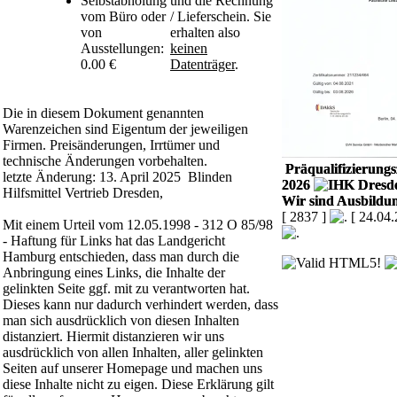
Selbstabholung
und die Rechnung
vom Büro oder
/ Lieferschein. Sie
von
erhalten also
Ausstellungen:
keinen
0.00 €
Datenträger
.
Die in diesem Dokument genannten
Warenzeichen sind Eigentum der jeweiligen
Firmen. Preisänderungen, Irrtümer und
technische Änderungen vorbehalten.
Präqualifizierungsz
letzte Änderung: 13. April 2025 Blinden
2026
Hilfsmittel Vertrieb Dresden,
Wir sind Ausbildun
[ 2837 ]
[ 24.04
Mit einem Urteil vom 12.05.1998 - 312 O 85/98
- Haftung für Links hat das Landgericht
Hamburg entschieden, dass man durch die
Anbringung eines Links, die Inhalte der
gelinkten Seite ggf. mit zu verantworten hat.
Dieses kann nur dadurch verhindert werden, dass
man sich ausdrücklich von diesen Inhalten
distanziert. Hiermit distanzieren wir uns
ausdrücklich von allen Inhalten, aller gelinkten
Seiten auf unserer Homepage und machen uns
diese Inhalte nicht zu eigen. Diese Erklärung gilt