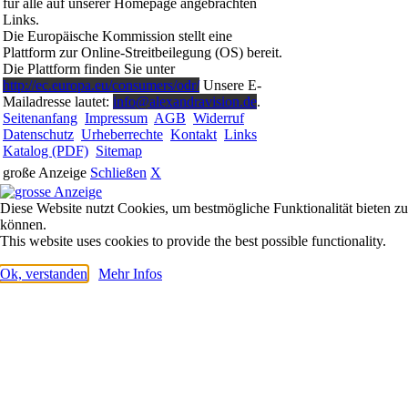
für alle auf unserer Homepage angebrachten
Links.
Die Europäische Kommission stellt eine
Plattform zur Online-Streitbeilegung (OS) bereit.
Die Plattform finden Sie unter
http://ec.europa.eu/consumers/odr/
Unsere E-
Mailadresse lautet:
info@alexandravision.de
.
Seitenanfang
Impressum
AGB
Widerruf
Datenschutz
Urheberrechte
Kontakt
Links
Katalog (PDF)
Sitemap
große Anzeige
Schließen
X
Diese Website nutzt Cookies, um bestmögliche Funktionalität bieten zu
können.
This website uses cookies to provide the best possible functionality.
Ok, verstanden
Mehr Infos