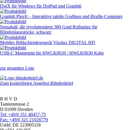
DotX für Windows für DotPad und Graphiti
Graphiti Plus® – Interaktive taktile Grafiken und Braille-Computer
Sensaball, die revolutionären 360 Grad Rollspitze für
Blindenlangstöcke, schwarz
Mobiles Bildschirmlesegerät Visolux DIGITAL HD
USB-C Magnetpin für HWLK0020 / HWLK0030 Kabe
zur gesamten Liste
Zum kostenfreien Angebot Blindenbrief
B H V D
Tannenstrasse 2
D 01099 Dresden
Tel: +49/0 351 40457-75
Fax: +49/0 321 21028779
UstId:
DE 223905118