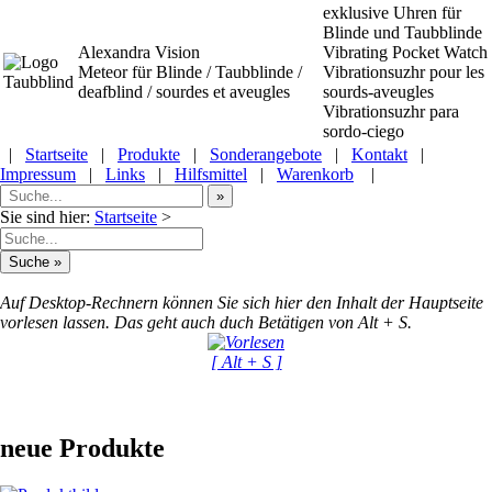
exklusive Uhren für
Blinde und Taubblinde
Alexandra Vision
Vibrating Pocket Watch
Meteor
für Blinde / Taubblinde /
Vibrationsuzhr pour les
deafblind / sourdes et aveugles
sourds-aveugles
Vibrationsuzhr para
sordo-ciego
|
Startseite
|
Produkte
|
Sonderangebote
|
Kontakt
|
Impressum
|
Links
|
Hilfsmittel
|
Warenkorb
|
Sie sind hier:
Startseite
>
Auf Desktop-Rechnern können Sie sich hier den Inhalt der Hauptseite
vorlesen lassen. Das geht auch duch Betätigen von Alt + S.
[ Alt + S ]
neue Produkte