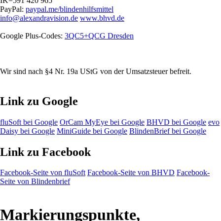
IK=591 420 965
PayPal:
paypal.me/blindenhilfsmittel
info@alexandravision.de
www.bhvd.de
Google Plus-Codes:
3QC5+QCG Dresden
Wir sind nach §4 Nr. 19a UStG von der Umsatzsteuer befreit.
Link zu Google
fluSoft bei Google
OrCam MyEye bei Google
BHVD bei Google
evo
Daisy bei Google
MiniGuide bei Google
BlindenBrief bei Google
Link zu Facebook
Facebook-Seite von fluSoft
Facebook-Seite von BHVD
Facebook-
Seite von Blindenbrief
Markierungspunkte,