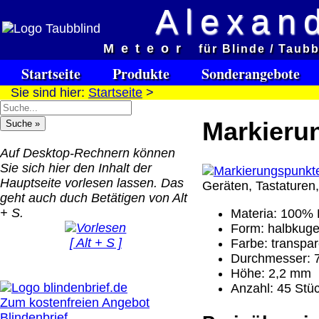
Alexand
Meteor
Versandkosten DHL Standar
für Blinde / Taubb
bis 5kg
Startseite
Produkte
Sonderangebote
Deutschland Nachnahm
Sie sind hier:
Startseite
>
8.95 €
Deutschland Vorkasse:
Markierun
6.95 €
Deutschland PayPal: 6.
Auf Desktop-Rechnern können
€
Sie sich hier den Inhalt der
EU (inkl. Schweiz)
Hauptseite vorlesen lassen. Das
Geräten, Tastaturen,
QR Code:
Vorkasse: 20.00 €
geht auch duch Betätigen von Alt
EU (inkl. Schweiz)
+ S.
Materia: 100% 
PayPal: 20.00 €
Form: halbkuge
[ Alt + S ]
Farbe: transpar
Der Versand erfolgt als
Durchmesser: 
versichertes Paket.
Höhe: 2,2 mm
Anzahl: 45 Stüc
Selbstabholung vom Bü
Zum kostenfreien Angebot
oder von Ausstellungen
Blindenbrief