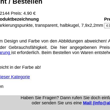
ht / Bestellen
144 Preis: 4.90 €
Eigentum der jeweiligen Firmen. Preisänderungen, Irrt
oduktbezeichnung
Pr
rkierungspunkte, transparent, halbkugel, 7,9x2,2mm
trieb Dresden,
ung für Links hat das Landgericht Hamburg entschieden,
m Design und Farbe von den Abbildungen abweichen! A
eite ggf. mit zu verantworten hat. Dieses kann nur dadur
der Gebrauchsfähigkeit. Die hier angegebenen Prei
distanziert. Hiermit distanzieren wir uns ausdrücklich v
barung
ist erforderlich. Beim Bestellen von Waren entste
uns diese Inhalte nicht zu eigen. Diese Erklärung gilt f
line-Streitbeilegung (OS) bereit. Die Plattform finden S
icht in der Farbe ab!
se lautet:
info@alexandravision.de
.
Urheberrechte
Kontakt
Links
Katalog (PDF)
Sitemap
ieser Kategorie
en
alität bieten zu können.
unctionality.
Haben Sie Fragen? Dann rufen Sie doch einf
oder senden Sie uns eine
Mail (info@a