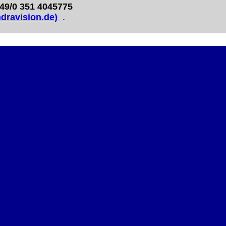
49/0 351 4045775
ndravision.de)
.