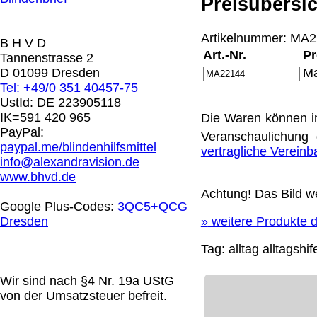
Preisübersic
0.00 €
Artikelnummer: MA22
B H V D
Die in diesem Dokument genannten Warenzeichen sind 
Art.-Nr.
Pr
Tannenstrasse 2
technische Änderungen vorbehalten.
D 01099 Dresden
Ma
letzte Änderung: 10. März 2026 Blinden Hilfsmittel Ver
Tel: +49/0 351 40457-75
UstId:
DE 223905118
Mit einem Urteil vom 12.05.1998 - 312 O 85/98 - Haft
IK=591 420 965
Die Waren können i
die Anbringung eines Links, die Inhalte der gelinkten S
PayPal:
Veranschaulichung 
werden, dass man sich ausdrücklich von diesen Inhalten 
paypal.me/blindenhilfsmittel
vertragliche Verein
aller gelinkten Seiten auf unserer Homepage und machen 
info@alexandravision.de
unserer Homepage angebrachten Links.
www.bhvd.de
Die Europäische Kommission stellt eine Plattform zur On
Achtung! Das Bild we
http://ec.europa.eu/consumers/odr/
Unsere E-Mailadres
Google Plus-Codes:
3QC5+QCG
Seitenanfang
Impressum
AGB
Widerruf
Datenschutz
Dresden
»
weitere Produkte d
große Anzeige
Schließen
X
Tag:
alltag
alltagshif
Diese Website nutzt Cookies, um bestmögliche Funktion
Wir sind nach §4 Nr. 19a UStG
This website uses cookies to provide the best possible f
von der Umsatzsteuer befreit.
Ok, verstanden
Mehr Infos