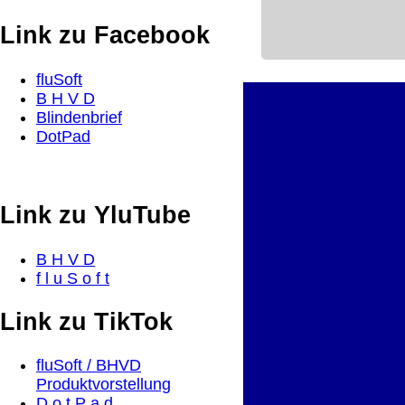
Link zu Facebook
fluSoft
B H V D
Blindenbrief
DotPad
Link zu YluTube
B H V D
f l u S o f t
Link zu TikTok
fluSoft / BHVD
Produktvorstellung
D o t P a d