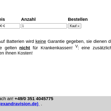
ümer und
eis
Anzahl
Bestellen
 dass man durch
uf Batterien wird
keine
Garantie gegeben, sie dienen d
ch verhindert
V
se gelten
nicht
für Krankenkassen!
: eine zusätzlic
on allen Inhalten,
hen Ihnen Kosten!
ür alle auf
ie unter
ach an!
+49/0 351 4045775
lexandravision.de)
.