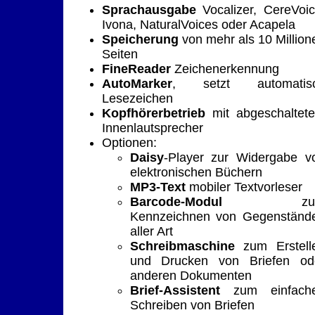
Sprachausgabe
Vocalizer, CereVoic
Ivona, NaturalVoices oder Acapela
Speicherung
von mehr als 10 Million
Seiten
FineReader
Zeichenerkennung
AutoMarker
, setzt automatis
Lesezeichen
Kopfhörerbetrieb
mit abgeschaltet
Innenlautsprecher
Optionen:
Daisy
-Player zur Widergabe v
elektronischen Büchern
MP3-Text
mobiler Textvorleser
Barcode-Modul
zu
Kennzeichnen von Gegenständ
aller Art
Schreibmaschine
zum Erstell
und Drucken von Briefen od
anderen Dokumenten
Brief-Assistent
zum einfach
Schreiben von Briefen