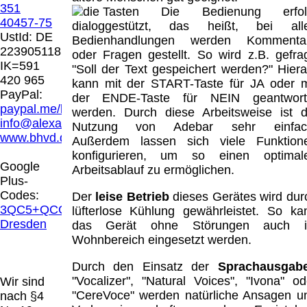
Hamburg entschieden, dass man durch die
351
Die Bedienung erfol
Anbringung eines Links, die Inhalte der
40457-75
dialoggestützt, das heißt, bei all
gelinkten Seite ggf. mit zu verantworten hat.
UstId:
DE
Bedienhandlungen werden Kommenta
Dieses kann nur dadurch verhindert werden,
223905118
oder Fragen gestellt. So wird z.B. gefrag
dass man sich ausdrücklich von diesen
IK=591
"Soll der Text gespeichert werden?" Hiera
Inhalten distanziert. Hiermit distanzieren wir
420 965
kann mit der START-Taste für JA oder m
uns ausdrücklich von allen Inhalten, aller
PayPal:
der ENDE-Taste für NEIN geantwort
gelinkten Seiten auf unserer Homepage und
paypal.me/blindenhilfsmittel
werden. Durch diese Arbeitsweise ist d
machen uns diese Inhalte nicht zu eigen.
info@alexandravision.de
Nutzung von Adebar sehr einfac
Diese Erklärung gilt für alle auf unserer
www.bhvd.de
Außerdem lassen sich viele Funktion
Homepage angebrachten Links.
konfigurieren, um so einen optimal
Die Europäische Kommission stellt eine
Google
Arbeitsablauf zu ermöglichen.
Plattform zur Online-Streitbeilegung (OS)
Plus-
bereit. Die Plattform finden Sie unter
Codes:
Der
leise Betrieb
dieses Gerätes wird dur
http://ec.europa.eu/consumers/odr/
Unsere E-
3QC5+QCG
lüfterlose Kühlung gewährleistet. So ka
Mailadresse lautet:
info@alexandravision.de
.
Dresden
das Gerät ohne Störungen auch 
Seitenanfang
Impressum
AGB
Widerruf
Wohnbereich eingesetzt werden.
Datenschutz
Urheberrechte
Kontakt
Links
Katalog (PDF)
Sitemap
Durch den Einsatz der
Sprachausgab
große Anzeige
Schließen
X
"Vocalizer", "Natural Voices", "Ivona" od
Wir sind
"CereVoce" werden natürliche Ansagen u
nach §4