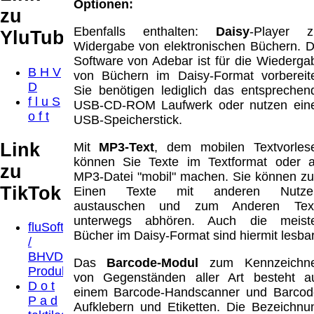
Optionen:
zu
Ebenfalls enthalten:
Daisy
-Player z
YluTube
Widergabe von elektronischen Büchern. D
Software von Adebar ist für die Wiederga
B H V
von Büchern im Daisy-Format vorbereite
D
Sie benötigen lediglich das entsprechen
f l u S
USB-CD-ROM Laufwerk oder nutzen ein
o f t
USB-Speicherstick.
Link
Mit
MP3-Text
, dem mobilen Textvorlese
können Sie Texte im Textformat oder a
zu
MP3-Datei "mobil" machen. Sie können z
TikTok
Einen Texte mit anderen Nutze
austauschen und zum Anderen Tex
unterwegs abhören. Auch die meist
fluSoft
Bücher im Daisy-Format sind hiermit lesbar
/
BHVD
Das
Barcode-Modul
zum Kennzeichn
Produktvorstellung
von Gegenständen aller Art besteht a
D o t
einem Barcode-Handscanner und Barcod
P a d
Aufklebern und Etiketten. Die Bezeichnu