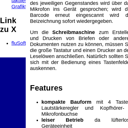
taktiles
des jeweiligen Gegenstandes wird über d
Grafiktablet
Mikrofon ins Gerät gesprochen; wird d
Barcode erneut eingescannt wird d
Link
Beizeichnung sofort wiedergegeben.
zu X
Um die
Schreibmaschine
zum Erstell
und Drucken von Briefen oder ander
fluSoft
Dokumenten nutzen zu können, müssen S
die große Tastatur und einen Drucker an d
Leselöwen anschließen. Natürlich sollten S
sich mit der Bedienung eines Tastenfeld
auskennen.
Features
kompakte Bauform
mit 4 Taste
Lautstärkeregler und Kopfhörer-
Mikrofonbuchse
leiser Betrieb
da lüfterlo
Geräteeinheit