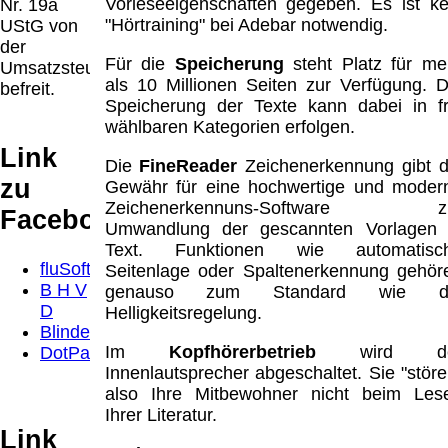
Vorleseeigenschaften gegeben. Es ist ke
Nr. 19a
Diese Website nutzt Cookies, um bestmögliche
"Hörtraining" bei Adebar notwendig.
UStG von
Funktionalität bieten zu können.
der
This website uses cookies to provide the best possible
Für die
Speicherung
steht Platz für me
Umsatzsteuer
functionality.
als 10 Millionen Seiten zur Verfügung. D
befreit.
Speicherung der Texte kann dabei in fr
Ok, verstanden
Mehr Infos
wählbaren Kategorien erfolgen.
Link
Die
FineReader
Zeichenerkennung gibt d
zu
Gewähr für eine hochwertige und moder
Zeichenerkennuns-Software z
Facebook
Umwandlung der gescannten Vorlagen 
Text. Funktionen wie automatisc
fluSoft
Seitenlage oder Spaltenerkennung gehör
B H V
genauso zum Standard wie d
D
Helligkeitsregelung.
Blindenbrief
Im
Kopfhörerbetrieb
wird de
DotPad
Innenlautsprecher abgeschaltet. Sie "störe
also Ihre Mitbewohner nicht beim Les
Ihrer Literatur.
Link