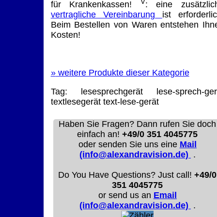
V
für Krankenkassen!
: eine zusätzlic
vertragliche Vereinbarung
ist erforderlic
Beim Bestellen von Waren entstehen Ihn
Kosten!
»
weitere Produkte dieser Kategorie
Tag:
lesesprechgerät
lese-sprech-ger
textlesegerät
text-lese-gerät
Haben Sie Fragen? Dann rufen Sie doch
einfach an!
+49/0 351 4045775
oder senden Sie uns eine
Mail
(info@alexandravision.de)
.
Do You Have Questions? Just call!
+49/0
351 4045775
or send us an
Email
(info@alexandravision.de)
.