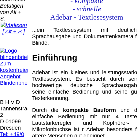
- kompakte
Bei dieser
Betätigen
Versandart
- schnelle
Der Versand erfolgt
von Alt +
erhalten Sie per
Adebar - Textlesesystem
als versichertes
S.
Email z.B. einen
Paket.
Lizenzschlüssel
...ein Textlesesystem mit deutlich
[ Alt + S ]
und die
Selbstabholung
Sprachausgabe und Dokumentenkamera f
Rechnung /
vom Büro oder
Präqual
Blinde.
Lieferschein. Sie
von
2026
erhalten also
Ausstellungen:
Wir sin
Einführung
keinen
0.00 €
[ 7715 ]
Zum
Datenträger
.
kostenfreien
Adebar ist ein kleines und leistungsstark
Angebot
Textlesesystem. Es besticht durch sei
Die in diesem Dokument genannten
Blindenbrief
hochwertige deutsche Sprachausgab
Warenzeichen sind Eigentum der jeweiligen
seine einfache Bedienung und seine gu
Firmen. Preisänderungen, Irrtümer und
Texterkennung.
technische Änderungen vorbehalten.
B H V D
letzte Änderung: 22. Mai 2026 Blinden
Tannenstrasse
Durch die
kompakte Bauform
und d
Hilfsmittel Vertrieb Dresden,
2
einfache Bedienung mit nur 4 Taste
D 01099
Lautstärkeregler und Kopfhörer-
Mit einem Urteil vom 12.05.1998 - 312 O
Dresden
Mikrofonbuchse ist r Adebar besonders f
85/98 - Haftung für Links hat das Landgericht
Tel: +49/0
ältere Menschen gut geeignet.