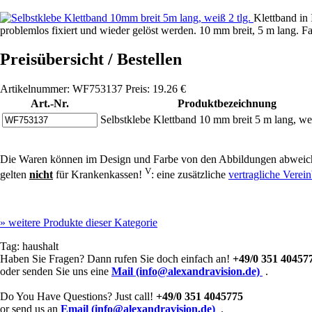
Klettband in 
problemlos fixiert und wieder gelöst werden. 10 mm breit, 5 m lang. Fa
Preisübersicht / Bestellen
Artikelnummer: WF753137 Preis: 19.26 €
Art.-Nr.
Produktbezeichnung
Selbstklebe Klettband 10 mm breit 5 m lang, wei
Die Waren können im Design und Farbe von den Abbildungen abweich
V
gelten
nicht
für Krankenkassen!
: eine zusätzliche
vertragliche Vere
»
weitere Produkte dieser Kategorie
Tag:
haushalt
Haben Sie Fragen? Dann rufen Sie doch einfach an!
+49/0 351 40457
oder senden Sie uns eine
Mail (info@alexandravision.de)
.
Do You Have Questions? Just call!
+49/0 351 4045775
or send us an
Email (info@alexandravision.de)
.