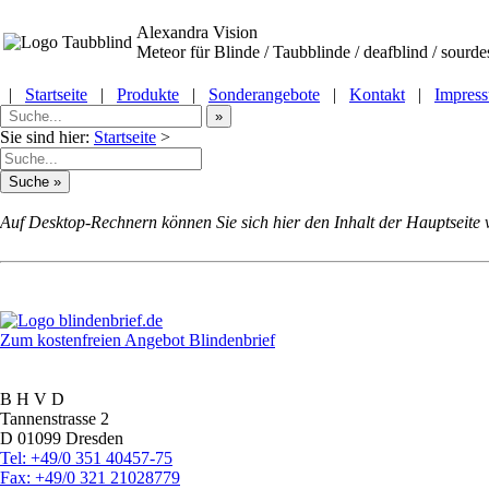
Alexandra Vision
Meteor
für Blinde / Taubblinde / deafblind / sourde
|
Startseite
|
Produkte
|
Sonderangebote
|
Kontakt
|
Impres
Sie sind hier:
Startseite
>
Auf Desktop-Rechnern können Sie sich hier den Inhalt der Hauptseite 
Zum kostenfreien Angebot Blindenbrief
B H V D
Tannenstrasse 2
D 01099 Dresden
Tel: +49/0 351 40457-75
Fax: +49/0 321 21028779