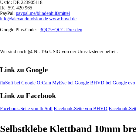
UstId:
DE 223905118
IK=591 420 965
PayPal:
paypal.me/blindenhilfsmittel
info@alexandravision.de
www.bhvd.de
Google Plus-Codes:
3QC5+QCG Dresden
Wir sind nach §4 Nr. 19a UStG von der Umsatzsteuer befreit.
Link zu Google
fluSoft bei Google
OrCam MyEye bei Google
BHVD bei Google
evo
Link zu Facebook
Facebook-Seite von fluSoft
Facebook-Seite von BHVD
Facebook-Seit
Selbstklebe Klettband 10mm brei