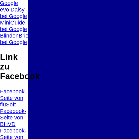
Google
evo Daisy
bei Google
MiniGuide
bei Google
BlindenBrief
bei Google
Link
zu
Facebook
Facebook-
Seite von
fluSoft
Facebook-
Seite von
BHVD
Facebook-
Seite von