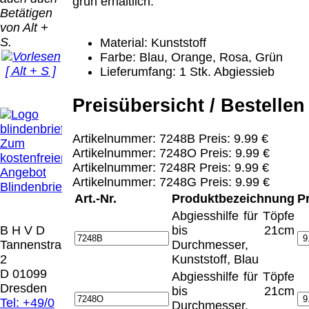
Bei dieser
grün erhältlich.
Betätigen
Versandart
Der Versand erfolgt
von Alt +
erhalten Sie per
als versichertes
S.
Material: Kunststoff
Email z.B. einen
Paket.
Farbe: Blau, Orange, Rosa, Grün
Lizenzschlüssel
[ Alt + S ]
Lieferumfang: 1 Stk. Abgiessieb
und die
Selbstabholung
Rechnung /
vom Büro oder
Präqual
Lieferschein. Sie
Preisübersicht / Bestellen
von
2026
erhalten also
Ausstellungen:
Wir sin
keinen
0.00 €
Artikelnummer: 7248B Preis: 9.99 €
[ 3272 ]
Zum
Datenträger
.
Artikelnummer: 7248O Preis: 9.99 €
kostenfreien
Artikelnummer: 7248R Preis: 9.99 €
Angebot
Die in diesem Dokument genannten
Artikelnummer: 7248G Preis: 9.99 €
Blindenbrief
Warenzeichen sind Eigentum der jeweiligen
Art.-Nr.
Produktbezeichnung
P
Firmen. Preisänderungen, Irrtümer und
Abgiesshilfe für Töpfe
technische Änderungen vorbehalten.
B H V D
bis 21cm
letzte Änderung: 13. April 2025 Blinden
Tannenstrasse
Durchmesser,
Hilfsmittel Vertrieb Dresden,
2
Kunststoff, Blau
D 01099
Abgiesshilfe für Töpfe
Mit einem Urteil vom 12.05.1998 - 312 O
Dresden
bis 21cm
85/98 - Haftung für Links hat das Landgericht
Tel: +49/0
Durchmesser,