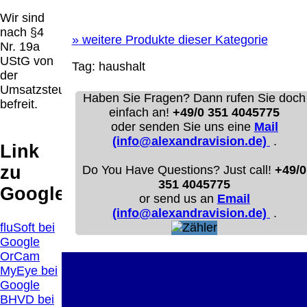
Diese Website nutzt Cookies, um bestmögliche
Wir sind
Funktionalität bieten zu können.
nach §4
This website uses cookies to provide the best possible
»
weitere Produkte dieser Kategorie
Nr. 19a
functionality.
UStG von
Tag:
haushalt
der
Ok, verstanden
Mehr Infos
Umsatzsteuer
Haben Sie Fragen? Dann rufen Sie doch
befreit.
einfach an!
+49/0 351 4045775
oder senden Sie uns eine
Mail
(info@alexandravision.de)
.
Link
zu
Do You Have Questions? Just call!
+49/0
351 4045775
Google
or send us an
Email
(info@alexandravision.de)
.
fluSoft bei
Google
OrCam
MyEye bei
Google
BHVD bei