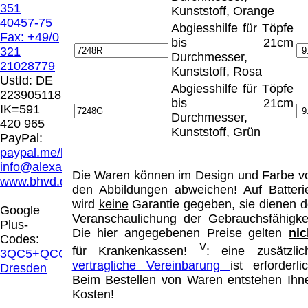
Hamburg entschieden, dass man durch die
351
Kunststoff, Orange
Anbringung eines Links, die Inhalte der
40457-75
Abgiesshilfe für Töpfe
gelinkten Seite ggf. mit zu verantworten hat.
Fax: +49/0
bis 21cm
Dieses kann nur dadurch verhindert werden,
321
Durchmesser,
dass man sich ausdrücklich von diesen
21028779
Kunststoff, Rosa
Inhalten distanziert. Hiermit distanzieren wir
UstId:
DE
Abgiesshilfe für Töpfe
uns ausdrücklich von allen Inhalten, aller
223905118
bis 21cm
gelinkten Seiten auf unserer Homepage und
IK=591
Durchmesser,
machen uns diese Inhalte nicht zu eigen.
420 965
Kunststoff, Grün
Diese Erklärung gilt für alle auf unserer
PayPal:
Homepage angebrachten Links.
paypal.me/blindenhilfsmittel
Die Europäische Kommission stellt eine
info@alexandravision.de
Die Waren können im Design und Farbe v
Plattform zur Online-Streitbeilegung (OS)
www.bhvd.de
den Abbildungen abweichen! Auf Batteri
bereit. Die Plattform finden Sie unter
wird
keine
Garantie gegeben, sie dienen d
http://ec.europa.eu/consumers/odr/
Unsere E-
Google
Veranschaulichung der Gebrauchsfähigkei
Mailadresse lautet:
info@alexandravision.de
.
Plus-
Die hier angegebenen Preise gelten
nic
Seitenanfang
Impressum
AGB
Widerruf
Codes:
V
Datenschutz
Urheberrechte
Kontakt
Links
für Krankenkassen!
: eine zusätzlic
3QC5+QCG
Katalog (PDF)
Sitemap
vertragliche Vereinbarung
ist erforderlic
Dresden
Beim Bestellen von Waren entstehen Ihn
große Anzeige
Schließen
X
Kosten!