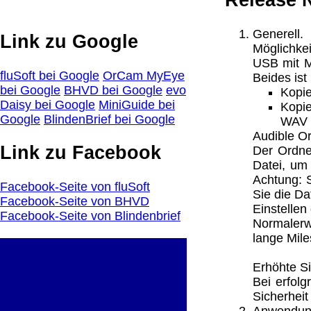
Release N
Generell.
Link zu Google
Möglichkei
USB mit M
fluSoft bei Google
OrCam MyEye
Beides ist
bei Google
BHVD bei Google
evo
Kopie
Daisy bei Google
MiniGuide bei
Kopie
Google
BlindenBrief bei Google
WAV F
Audible Or
Link zu Facebook
Der Ordner
Datei, um
Achtung: S
Facebook-Seite von fluSoft
Sie die D
Facebook-Seite von BHVD
Einstellen
Facebook-Seite von Blindenbrief
Normalerw
lange Mile
Erhöhte Si
Bei erfol
Sicherheit
Anwendun