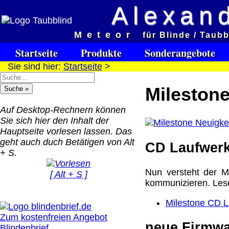
Alexand
Meteor
Versandkosten DHL Standar
für Blinde / Taubb
bis 5kg
Startseite
Produkte
Sonderangebote
Deutschland Nachnahm
Sie sind hier:
Startseite
>
8.95 €
Deutschland Vorkasse:
Milestone
6.95 €
Deutschland PayPal: 6.
Auf Desktop-Rechnern können
€
Sie sich hier den Inhalt der
EU (inkl. Schweiz)
Hauptseite vorlesen lassen. Das
QR Code:
Vorkasse: 20.00 €
geht auch duch Betätigen von Alt
CD Laufwerk
EU (inkl. Schweiz)
+ S.
PayPal: 20.00 €
Nun versteht der M
[ Alt + S ]
Der Versand erfolgt als
kommunizieren. Lesen
versichertes Paket.
Milestone CD L
Selbstabholung vom Bü
Zum kostenfreien Angebot
oder von Ausstellungen
neue Firmwa
Blindenbrief