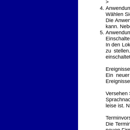
>
Anwendun
Wählen Si
Die Anwen
kann. Neb
Anwendung
Einschalte
In den Lok
zu stelle
einschalte
Ereignisse
Ein neuer
Ereignisse
Versehen S
Sprachnac
leise ist.
Terminvor
Die Termin
neuen Fir