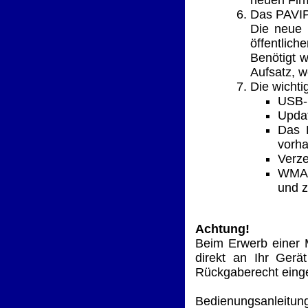
Das PAVIP
Die neue 
öffentlic
Benötigt w
Aufsatz, w
Die wichti
USB-K
Updat
Das 
vorha
Verz
WMA I
und z
Achtung!
Beim Erwerb einer 
direkt an Ihr Gerä
Rückgaberecht eing
Bedienungsanleitun