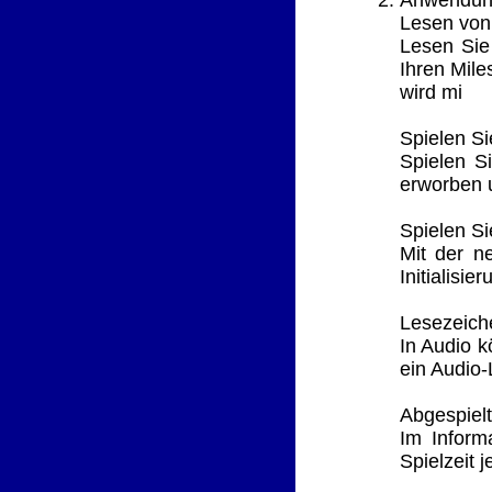
Lesen vo
Lesen Sie
Ihren Mile
wird mi
Spielen Si
Spielen S
erworben 
Spielen Si
Mit der n
Initialisi
Lesezeiche
In Audio k
ein Audio
Abgespielt
Im Inform
Spielzeit j