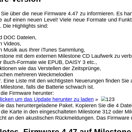
, Sie über die neue Firmware 4.47 zu informieren. Es ha
te auf einen neuen Level! Viele neue Formate und Funkt
Eigentum der jeweiligen Firmen. Preisänderungen, Irrt
Die Highlights sind:
trieb Dresden,
d DOC Dateien,
n Videos,
ung für Links hat das Landgericht Hamburg entschieden,
 Musik aus Ihrer iTunes Sammlung,
eite ggf. mit zu verantworten hat. Dieses kann nur dadur
estone mit dem externen Milestone CD Laufwerk zu verbi
distanziert. Hiermit distanzieren wir uns ausdrücklich v
r Buch-Formate wie EPUB, DAISY 3 etc.,
uns diese Inhalte nicht zu eigen. Diese Erklärung gilt f
tionen wie das Verstellen der Zeitsprünge,
schen mehreren Weckmelodien
line-Streitbeilegung (OS) bereit. Die Plattform finden S
. Eine Liste mit den wichtigsten Neuerungen finden Sie a
se lautet:
info@alexandravision.de
.
Milestone, falls die Batterie schwach ist.
Urheberrechte
Kontakt
Links
Katalog (PDF)
Sitemap
die Firmware herunter:
klicken um das Update herunter zu laden
»
ie das heruntergeladene Paket. Kopieren Sie die 4 Date
alität bieten zu können.
die Karte in den eingeschalteten Milestone 312 oder Mil
unctionality.
nicht an den akustischen Rückmeldungen. Das Firmware 