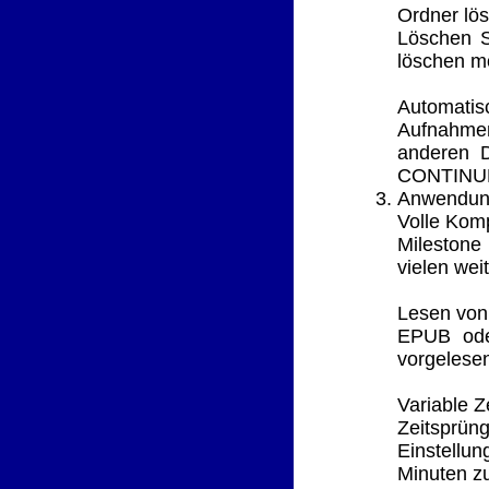
Ordner lö
Löschen S
löschen mö
Automatis
Aufnahmen
anderen D
CONTINUE.
Anwendun
Volle Komp
Milestone
vielen wei
Lesen von
EPUB oder
vorgelese
Variable Z
Zeitsprün
Einstellu
Minuten z