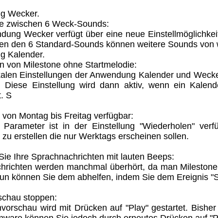
g Wecker.
e zwischen 6 Weck-Sounds:
dung Wecker verfügt über eine neue Einstellmöglichk
en den 6 Standard-Sounds können weitere Sounds von
 Kalender.
n von Milestone ohne Startmelodie:
alen Einstellungen der Anwendung Kalender und Wecker 
n. Diese Einstellung wird dann aktiv, wenn ein Kalen
t. S
 von Montag bis Freitag verfügbar:
 Parameter ist in der Einstellung "Wiederholen" ver
 zu erstellen die nur Werktags erscheinen sollen.
ie Ihre Sprachnachrichten mit lauten Beeps:
hrichten werden manchmal überhört, da man Milestone n
 Nun können Sie dem abhelfen, indem Sie dem Ereignis "
schau stoppen:
vorschau wird mit Drücken auf "Play" gestartet. Bishe
mware können Sie jedoch durch erneutes Drücken auf "P