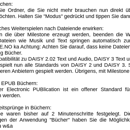
schen:
ie Ordner, die Sie nicht mehr brauchen nun direkt ü
chten. Halten Sie "Modus" gedrückt und tippen Sie dan
ches Weiterspielen nach Dateiende erwirken:
 die über Milestone erzeugt werden, beenden die Wi
ateien wie Musik und Text springen automatisch zur
NO ka Achtung: Achten Sie darauf, dass keine Datei
g Bücher.
atibilität zu DAISY 2.02 Text und Audio, DAISY 3 Text u
 spielt nun alle Standards von DAISY 2 und DAISY 3.
teren Anbietern gespielt werden. Übrigens, mit Milestone m
 EPUB Büchern:
 Electronic PUBlication ist ein offener Standard f
n werden.
eitsprünge in Büchern:
ge waren bisher auf 2 Minutenschritte festgelegt. Di
ngen der Anwendung "Bücher" haben Sie die Möglich
u w&a