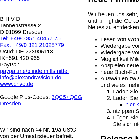
0.00 €
Wir freuen uns sehr
B H V D
und bringt die Gerä
Die in diesem Dokument genannten Warenzeichen sind 
Tannenstrasse 2
Neues zu entdecken. 
technische Änderungen vorbehalten.
D 01099 Dresden
letzte Änderung: 13. April 2025 Blinden Hilfsmittel Ver
Tel: +49/0 351 40457-75
Lesen von Wor
Fax: +49/0 321 21028779
Wiedergabe vo
Mit einem Urteil vom 12.05.1998 - 312 O 85/98 - Haft
UstId:
DE 223905118
Wiedergabe von
die Anbringung eines Links, die Inhalte der gelinkten S
IK=591 420 965
Möglichkeit Mil
werden, dass man sich ausdrücklich von diesen Inhalten 
PayPal:
Abspielen neue
aller gelinkten Seiten auf unserer Homepage und machen 
paypal.me/blindenhilfsmittel
neue Buch-Funk
unserer Homepage angebrachten Links.
info@alexandravision.de
Auswählen zwi
Die Europäische Kommission stellt eine Plattform zur On
www.bhvd.de
und vieles mehr
http://ec.europa.eu/consumers/odr/
Unsere E-Mailadres
Laden Sie 
Seitenanfang
Impressum
AGB
Widerruf
Datenschutz
Google Plus-Codes:
3QC5+QCG
Laden Sie 
große Anzeige
Schließen
X
Dresden
hier 
ntzippen S
Diese Website nutzt Cookies, um bestmögliche Funktion
Fügen Sie 
This website uses cookies to provide the best possible f
Sie sich 
Wir sind nach §4 Nr. 19a UStG
von der Umsatzsteuer befreit.
Ok, verstanden
Mehr Infos