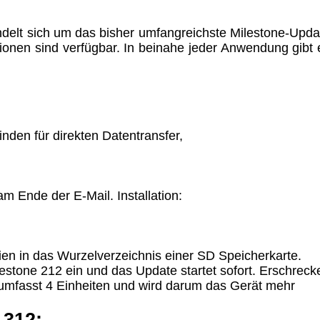
ndelt sich um das bisher umfangreichste Milestone-Upda
ionen sind verfügbar. In beinahe jeder Anwendung gibt 
ümer und
 dass man durch
ch verhindert
nden für direkten Datentransfer,
on allen Inhalten,
ür alle auf
ie unter
m Ende der E-Mail. Installation:
ien in das Wurzelverzeichnis einer SD Speicherkarte.
estone 212 ein und das Update startet sofort. Erschreck
umfasst 4 Einheiten und wird darum das Gerät mehr