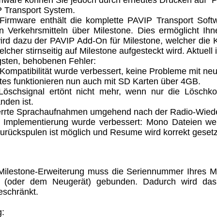
 Transport System.
Firmware enthält die komplette PAVIP Transport Softwa
hen Verkehrsmitteln über Milestone. Dies ermöglicht Ih
ird dazu der PAVIP Add-On für Milestone, welcher die K
elcher stirnseitig auf Milestone aufgesteckt wird. Aktuell
gsten, behobenen Fehler:
ompatibilität wurde verbessert, keine Probleme mit n
es funktionieren nun auch mit SD Karten über 4GB.
Löschsignal ertönt nicht mehr, wenn nur die Löschk
nden ist.
errte Sprachaufnahmen umgehend nach der Radio-Wied
mplementierung wurde verbessert: Mono Dateien werde
urückspulen ist möglich und Resume wird korrekt gesetz
Milestone-Erweiterung muss die Seriennummer Ihres M
t (oder dem Neugerät) gebunden. Dadurch wird das G
eschränkt.
g: