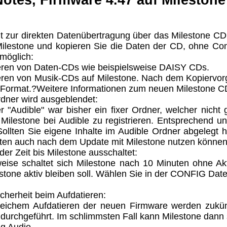
otes, Firmware 4.47 auf Milestone
t zur direkten Datenübertragung über das Milestone CD
ilestone und kopieren Sie die Daten der CD, ohne Comp
 möglich:
ren von Daten-CDs wie beispielsweise DAISY CDs.
ren von Musik-CDs auf Milestone. Nach dem Kopiervorga
ormat.?Weitere Informationen zum neuen Milestone CD 
dner wird ausgeblendet:
 "Audible" war bisher ein fixer Ordner, welcher nicht 
 Milestone bei Audible zu registrieren. Entsprechend u
ollten Sie eigene Inhalte im Audible Ordner abgelegt 
aten auch nach dem Update mit Milestone nutzen können
 der Zeit bis Milestone ausschaltet:
eise schaltet sich Milestone nach 10 Minuten ohne Akti
stone aktiv bleiben soll. Wählen Sie in der CONFIG Date
cherheit beim Aufdatieren:
greichem Aufdatieren der neuen Firmware werden zukünft
 durchgeführt. Im schlimmsten Fall kann Milestone dann 
g Audio.