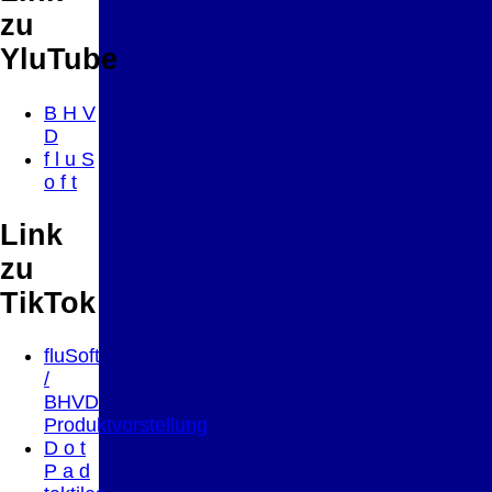
zu
YluTube
B H V
D
f l u S
o f t
Link
zu
TikTok
fluSoft
/
BHVD
Produktvorstellung
D o t
P a d