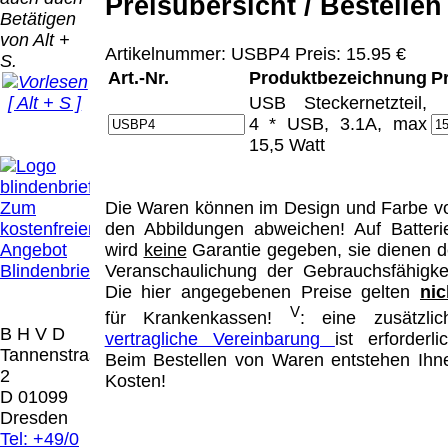
Bei dieser
Preisübersicht / Bestellen
Betätigen
Versandart
Der Versand erfolgt
von Alt +
erhalten Sie per
Artikelnummer: USBP4 Preis: 15.95 €
als versichertes
S.
Email z.B. einen
Paket.
Art.-Nr.
Produktbezeichnung
P
Lizenzschlüssel
[ Alt + S ]
USB Steckernetzteil,
und die
Selbstabholung
4 * USB, 3.1A, max
Rechnung /
vom Büro oder
Präqual
15,5 Watt
Lieferschein. Sie
von
2026
erhalten also
Ausstellungen:
Wir sin
keinen
0.00 €
[ 7515 ]
Zum
Die Waren können im Design und Farbe v
Datenträger
.
kostenfreien
den Abbildungen abweichen! Auf Batteri
Angebot
wird
keine
Garantie gegeben, sie dienen d
Die in diesem Dokument genannten
Blindenbrief
Veranschaulichung der Gebrauchsfähigkei
Warenzeichen sind Eigentum der jeweiligen
Die hier angegebenen Preise gelten
nic
Firmen. Preisänderungen, Irrtümer und
V
für Krankenkassen!
: eine zusätzlic
technische Änderungen vorbehalten.
B H V D
vertragliche Vereinbarung
ist erforderlic
letzte Änderung: 9. Mai 2026 Blinden
Tannenstrasse
Beim Bestellen von Waren entstehen Ihn
Hilfsmittel Vertrieb Dresden,
2
Kosten!
D 01099
Mit einem Urteil vom 12.05.1998 - 312 O
Dresden
85/98 - Haftung für Links hat das Landgericht
Tel: +49/0