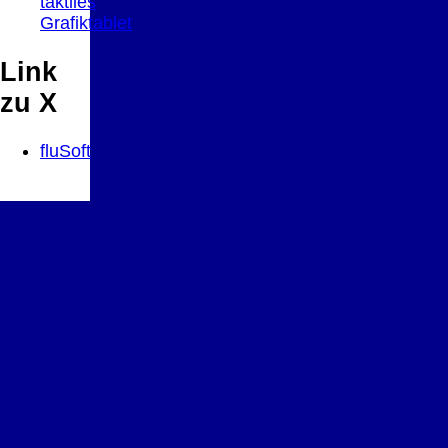
taktiles
Grafiktablet
Link
zu X
fluSoft